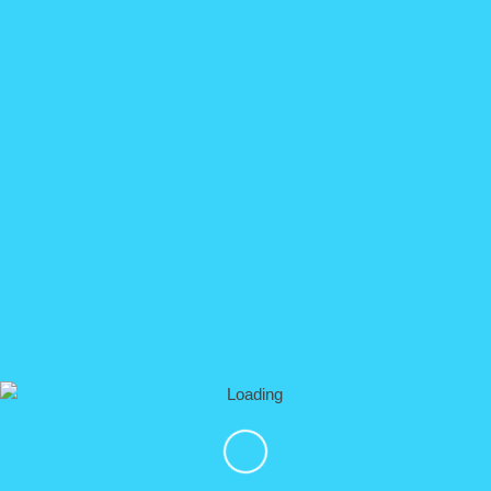
buceo
RESERVAR
clases de surf
RESERVAR
islas marietas
RESERVAR