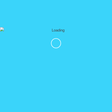
Alimentos y bebidas
Servicios de fotos
Acceso a la piscina infinity (opcional y no parte del
tour) $200.00 MXN por huésped
▼ Precios
ATV para 1 persona:
$
125.00 USD
ATV para 2 personas:
$ 200.00 USD
RZR capacidad 2 personas:
$ 300.00 USD
RZR capacidad 4 personas:
$ 380.00 USD
▼ Salida & Regreso
Lugares de partida:
Nuevo Vallarta:
7:20 am | 11:20 am | 1:30 pm
(
G
o
o
g
l
e
maps link)