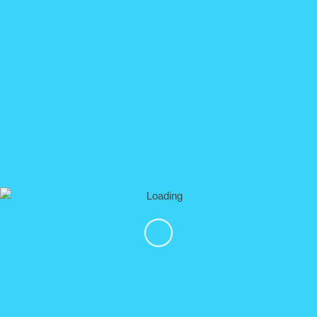
atardecer y brindaremos en honor a la
belleza de la
naturaleza.
▼ Qué está incluido
Líder de expedición de habla inglesa
Chalecos salvavidas
Snack ligero y barra libre
Grupos pequeños y personalizados de Max. 15
invitados
Transporte al punto de partida.
Propinas para la tripulación
$ 40.00 pesos por fee ($ 2.00 USD)
▼ Precios
Adultos y niños:
$ 89.00 USD